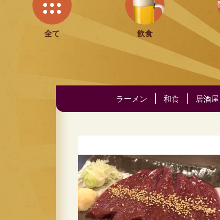
全て
飲食
ラーメン
和食
居酒屋