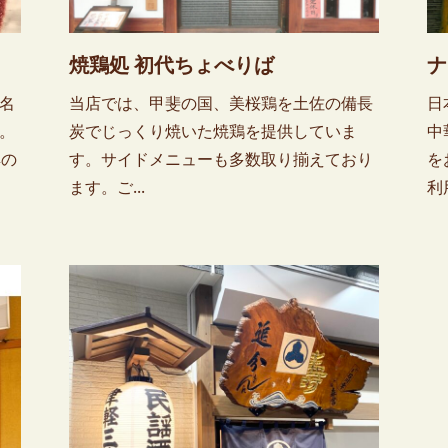
焼鶏処 初代ちょべりば
ナ
名
当店では、甲斐の国、美桜鶏を土佐の備長
日
。
炭でじっくり焼いた焼鶏を提供していま
中
典の
す。サイドメニューも多数取り揃えており
を
ます。ご...
利用