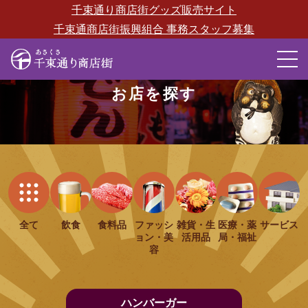
千束通り商店街グッズ販売サイト
千束通商店街振興組合 事務スタッフ募集
M
お店を探す
全て
飲食
食料品
ファッシ
雑貨・生
医療・薬
サービス
ョン・美
活用品
局・福祉
容
ハンバーガー