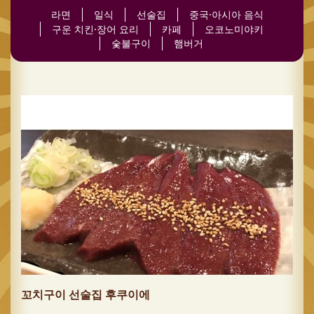
라면
일식
선술집
중국·아시아 음식
구운 치킨·장어 요리
카페
오코노미야키
숯불구이
햄버거
꼬치구이 선술집 후쿠이에