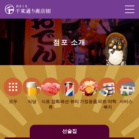
M
점포 소개
모두
식당
식료 잡화
패션·뷰티
가정용품
의료·약학
서비스
류
·복지
선술집