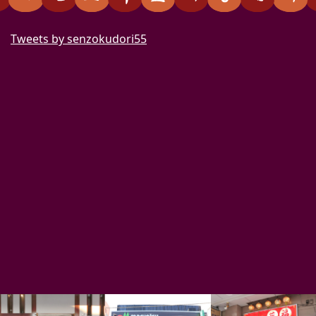
Tweets by senzokudori55