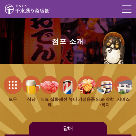
M
점포 소개
모두
식당
식료 잡화
패션·뷰티
가정용품
의료·약학
서비스
류
·복지
담배