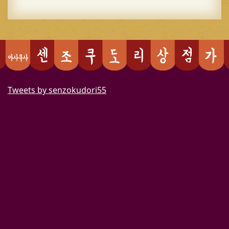
Tweets by senzokudori55