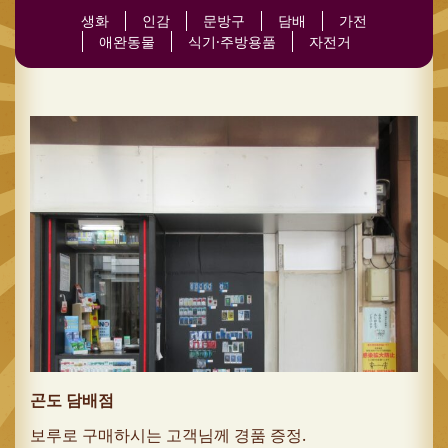
생화
인감
문방구
담배
가전
애완동물
식기·주방용품
자전거
곤도 담배점
보루로 구매하시는 고객님께 경품 증정.