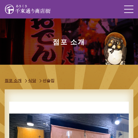
M
점포 소개
점포 소개
식당
선술집