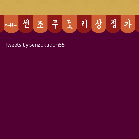
Tweets by senzokudori55