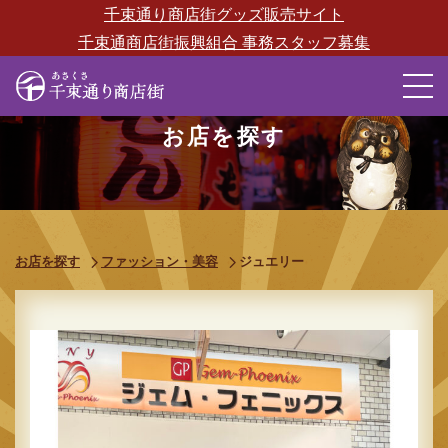
千束通り商店街グッズ販売サイト
千束通商店街振興組合 事務スタッフ募集
M
お店を探す
お店を探す
ファッション・美容
ジュエリー