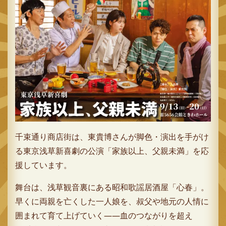
千束通り商店街は、東貴博さんが脚色・演出を手がけ
る東京浅草新喜劇の公演「家族以上、父親未満」を応
援しています。
舞台は、浅草観音裏にある昭和歌謡居酒屋「心春」。
早くに両親を亡くした一人娘を、叔父や地元の人情に
囲まれて育て上げていく――血のつながりを超え