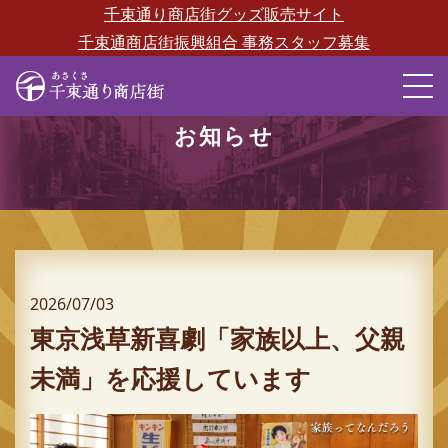
千束通り商店街グッズ販売サイト
千束通商店街振興組合 事務スタッフ募集
M
お知らせ
2026/07/03
東京浅草新喜劇「家族以上、父親
未満」を応援しています