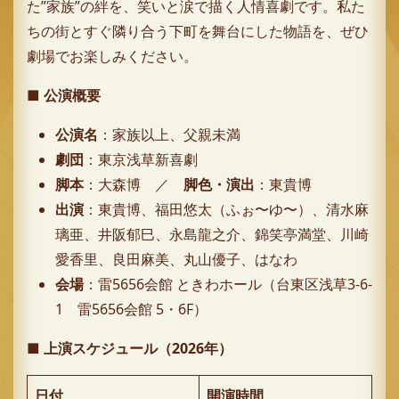
た”家族”の絆を、笑いと涙で描く人情喜劇です。私た
ちの街とすぐ隣り合う下町を舞台にした物語を、ぜひ
劇場でお楽しみください。
■ 公演概要
公演名
：家族以上、父親未満
劇団
：東京浅草新喜劇
脚本
：大森博 ／
脚色・演出
：東貴博
出演
：東貴博、福田悠太（ふぉ〜ゆ〜）、清水麻
璃亜、井阪郁巳、永島龍之介、錦笑亭満堂、川崎
愛香里、良田麻美、丸山優子、はなわ
会場
：雷5656会館 ときわホール（台東区浅草3-6-
1 雷5656会館 5・6F）
■ 上演スケジュール（2026年）
日付
開演時間