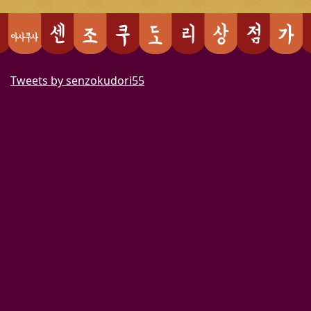
Tweets by senzokudori55