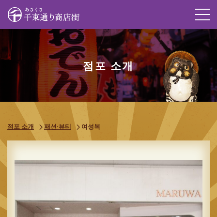
M
점포 소개
점포 소개
패션·뷰티
여성복