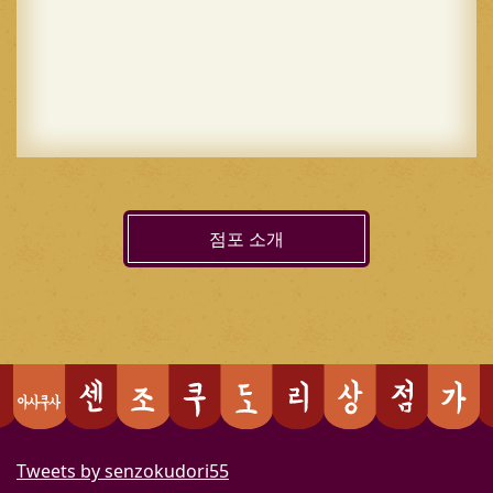
점포 소개
Tweets by senzokudori55