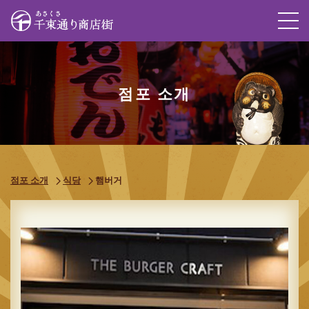
M
점포 소개
점포 소개
식당
햄버거