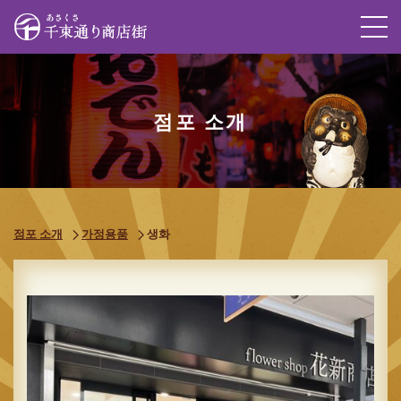
M
점포 소개
점포 소개
가정용품
생화