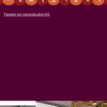
Tweets by senzokudori55