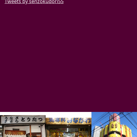
Tweets by senzokudori55