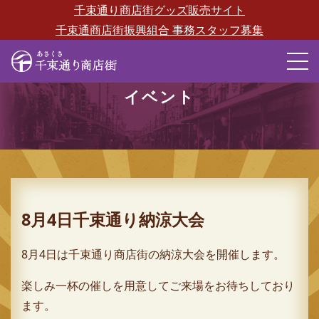
千束通り商店街グッズ販売サイト
千束通商店街振興組合 事務スタッフ募集
M
イベント
8月4日千束通り納涼大会
8月4日は千束通り商店街の納涼大会を開催します。
楽しみ一杯の催しを用意してご来場をお待ちしており
ます。