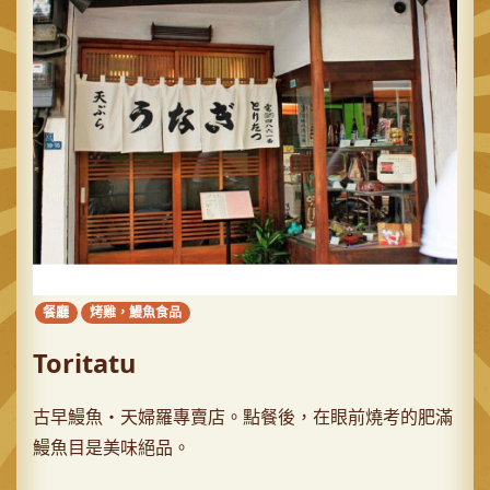
餐廳
烤雞，鰻魚食品
Toritatu
古早鰻魚・天婦羅專賣店。點餐後，在眼前燒考的肥滿
鰻魚目是美味絕品。