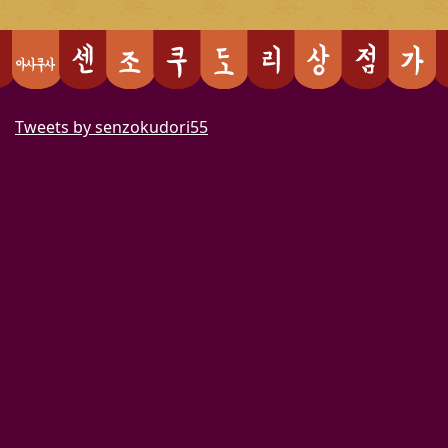
Tweets by senzokudori55