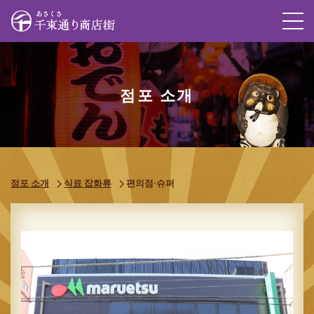
M
점포 소개
점포 소개
식료 잡화류
편의점·슈퍼